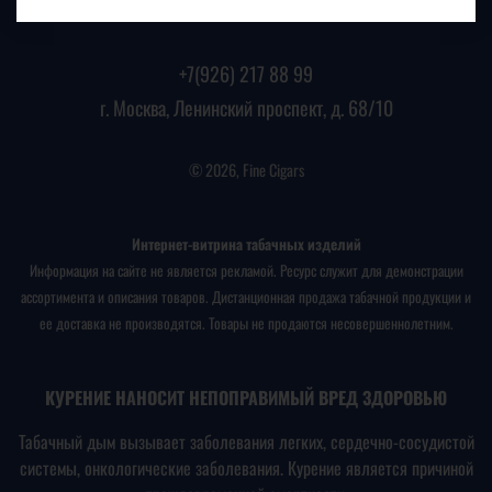
+7(926) 217 88 99
г. Москва, Ленинский проспект, д. 68/10
© 2026, Fine Cigars
Интернет-витрина табачных изделий
Информация на сайте не является рекламой. Ресурс служит для демонстрации
ассортимента и описания товаров. Дистанционная продажа табачной продукции и
ее доставка не производятся. Товары не продаются несовершеннолетним.
КУРЕНИЕ НАНОСИТ НЕПОПРАВИМЫЙ ВРЕД ЗДОРОВЬЮ
Табачный дым вызывает заболевания легких, сердечно-сосудистой
системы, онкологические заболевания. Курение является причиной