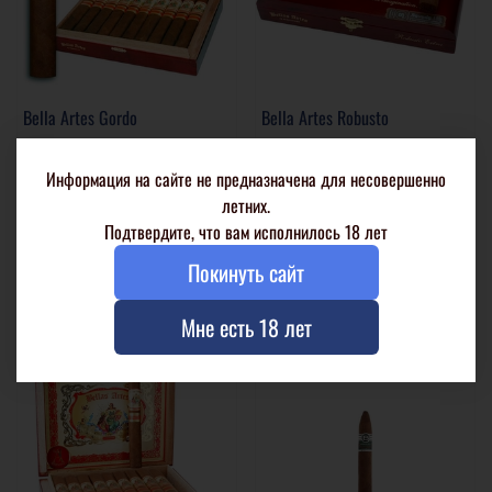
Bella Artes Gordo
Bella Artes Robusto
1 шт. в целлофане
1 шт. в целлофане
Информация на сайте не предназначена для несовершенно
20 шт. в коробке
20 шт. в коробке
летних.
Подтвердите, что вам исполнилось 18 лет
2 480 р
2 400 р
Покинуть сайт
В корзину
В корзину
Мне есть 18 лет