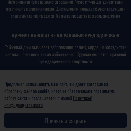
Информация на сайте не является рекламой. Ресурс служит для демонстрации
ассортимента и описания товаров. Дистанционная продажа табачной продукции и
ее доставка не производятся. Товары не продаются несовершеннолетним.
КУРЕНИЕ НАНОСИТ НЕПОПРАВИМЫЙ ВРЕД ЗДОРОВЬЮ
Табачный дым вызывает заболевания легких, сердечно-сосудистой
системы, онкологические заболевания. Курение является причиной
преждевременной смертности.
В соответствии с
Федеральным законом № 15-ФЗ от
23.02.2013
«Об охране здоровья граждан от воздействия
Продолжая использовать наш сайт, вы даете согласие на
окружающего табачного дыма, последствий потребления табака
обработку файлов cookie, которые обеспечивают правильную
или потребления никотинсодержащей продукции»
работу сайта и соглашаетесь с нашей
Политикой
конфиденциальности
ПРОДАЖА ТАБАЧНОЙ ПРОДУКЦИИ НЕСОВЕРШЕННОЛЕТНИМ
ЗАПРЕЩЕНА И ВЛЕЧЕТ АДМИНИСТРАТИВНУЮ ОТВЕТСТВЕННОСТЬ
Принять и закрыть
(ст. 14.53 КоАП РФ)