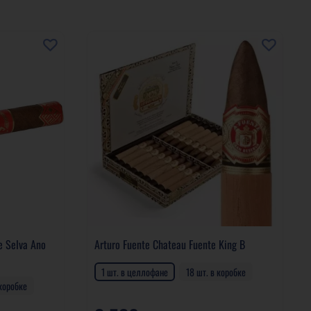
e Selva Ano
Arturo Fuente Chateau Fuente King B
1 шт. в целлофане
18 шт. в коробке
 коробке