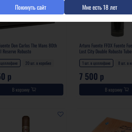
Покинуть сайт
Мне есть 18 лет
Fuente Don Carlos The Mans 80th
Arturo Fuente FFOX Fuente Fu
l Reserve Robusto
Lost City Double Robusto Tubo
в целлофане
20 шт. в коробке
1 шт. в целлофане
8 шт. в 
50 р
7 500 р
В корзину
В корзину