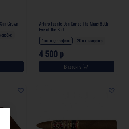
 Sun Grown
Arturo Fuente Don Carlos The Mans 80th
Eye of the Bull
 коробке
1 шт. в целлофане
20 шт. в коробке
4 500 р
В корзину