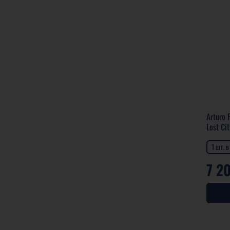
Arturo 
Lost Cit
1 шт. 
7 2