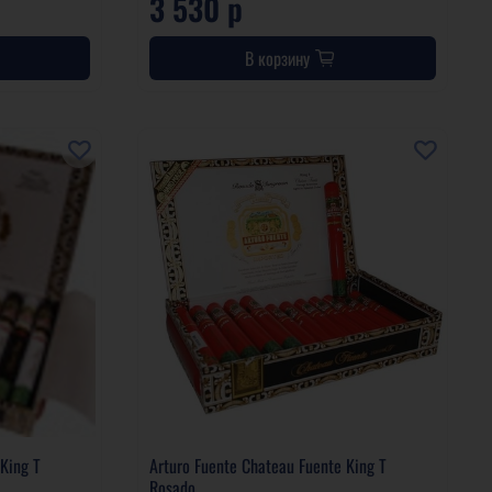
3 530 р
В корзину
 King T
Arturo Fuente Chateau Fuente King T
Rosado