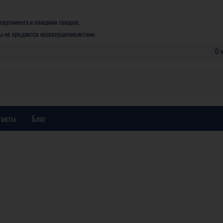
сортимента и описания товаров.
ры не продаются несовершеннолетним.
О 
такты
Блог