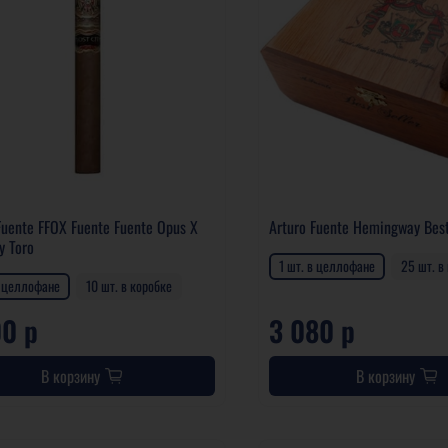
Fuente FFOX Fuente Fuente Opus X
Arturo Fuente Hemingway Best
y Toro
1 шт. в целлофане
25 шт. в
в целлофане
10 шт. в коробке
00 р
3 080 р
В корзину
В корзину