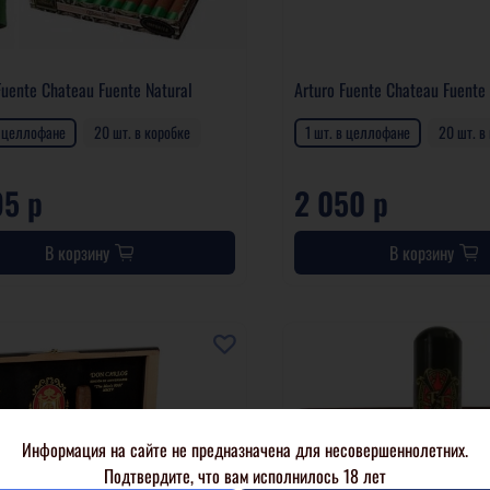
Fuente Chateau Fuente Natural
Arturo Fuente Chateau Fuente
в целлофане
20 шт. в коробке
1 шт. в целлофане
20 шт. в
95 р
2 050 р
В корзину
В корзину
Информация на сайте не предназначена для несовершеннолетних.
Подтвердите, что вам исполнилось 18 лет