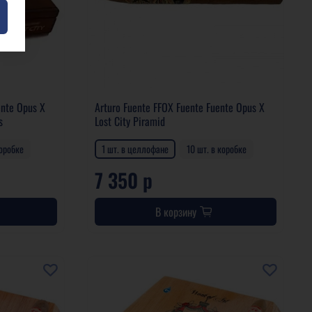
ente Opus X
Arturo Fuente FFOX Fuente Fuente Opus X
s
Lost City Piramid
коробке
1 шт. в целлофане
10 шт. в коробке
7 350 р
В корзину