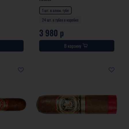
1 шт. в алюм. тубе
24 шт. в тубах в коробке
3 980 р
В корзину