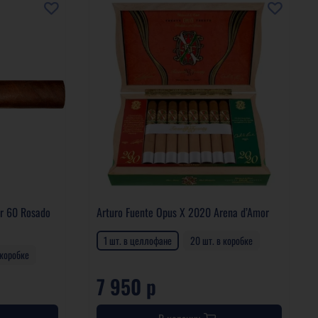
r 60 Rosado
Arturo Fuente Opus X 2020 Arena d’Amor
1 шт. в целлофане
20 шт. в коробке
 коробке
7 950 р