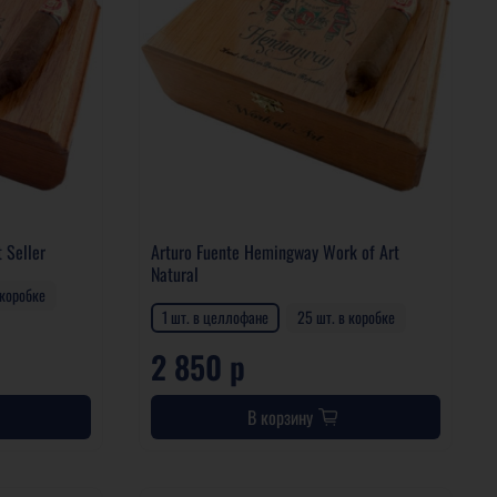
 Seller
Arturo Fuente Hemingway Work of Art
Natural
 коробке
1 шт. в целлофане
25 шт. в коробке
2 850 р
В корзину