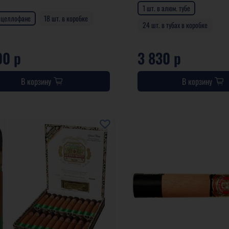
1 шт. в алюм. тубе
в целлофане
18 шт. в коробке
24 шт. в тубах в коробке
00 р
3 830 р
В корзину
В корзину