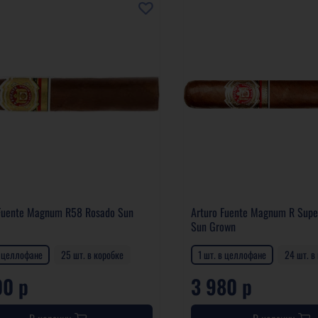
 Fuente Magnum R58 Rosado Sun
Arturo Fuente Magnum R Supe
Sun Grown
в целлофане
25 шт. в коробке
1 шт. в целлофане
24 шт. в
00 р
3 980 р