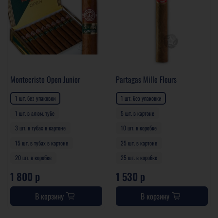
Montecristo Open Junior
Partagas Mille Fleurs
1 шт. без упаковки
1 шт. без упаковки
1 шт. в алюм. тубе
5 шт. в картоне
3 шт. в тубах в картоне
10 шт. в коробке
15 шт. в тубах в картоне
25 шт. в картоне
20 шт. в коробке
25 шт. в коробке
1 800 р
1 530 р
В корзину
В корзину