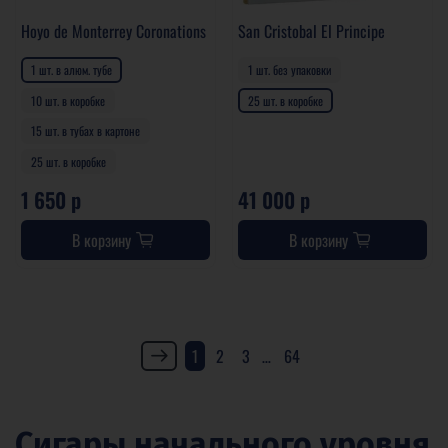
Hoyo de Monterrey Coronations
San Cristobal El Principe
1 шт. в алюм. тубе
1 шт. без упаковки
10 шт. в коробке
25 шт. в коробке
15 шт. в тубах в картоне
25 шт. в коробке
1 650 р
41 000 р
В корзину
В корзину
1
2
3
…
64
Сигары начального уровня