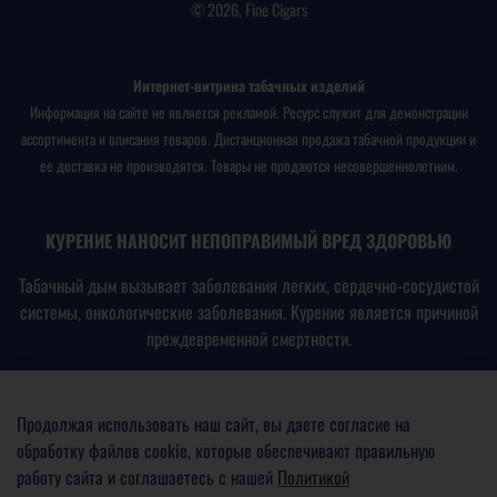
© 2026, Fine Cigars
Интернет-витрина табачных изделий
Информация на сайте не является рекламой. Ресурс служит для демонстрации
ассортимента и описания товаров. Дистанционная продажа табачной продукции и
ее доставка не производятся. Товары не продаются несовершеннолетним.
КУРЕНИЕ НАНОСИТ НЕПОПРАВИМЫЙ ВРЕД ЗДОРОВЬЮ
Табачный дым вызывает заболевания легких, сердечно-сосудистой
системы, онкологические заболевания. Курение является причиной
преждевременной смертности.
В соответствии с
Федеральным законом № 15-ФЗ от
23.02.2013
«Об охране здоровья граждан от воздействия
Продолжая использовать наш сайт, вы даете согласие на
окружающего табачного дыма, последствий потребления табака
обработку файлов cookie, которые обеспечивают правильную
или потребления никотинсодержащей продукции»
работу сайта и соглашаетесь с нашей
Политикой