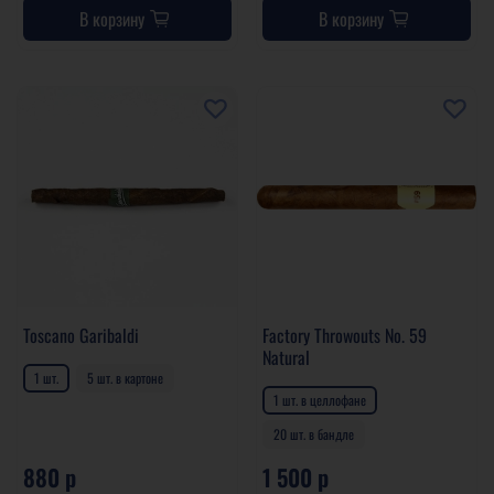
В корзину
В корзину
Toscano Garibaldi
Factory Throwouts No. 59
Natural
1 шт.
5 шт. в картоне
1 шт. в целлофане
20 шт. в бандле
880 р
1 500 р