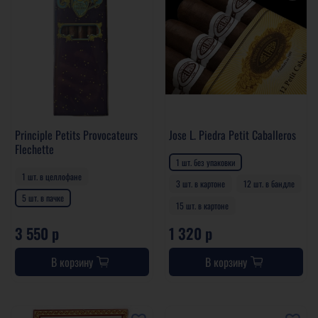
Principle Petits Provocateurs
Jose L. Piedra Petit Caballeros
Flechette
1 шт. без упаковки
1 шт. в целлофане
3 шт. в картоне
12 шт. в бандле
5 шт. в пачке
15 шт. в картоне
3 550 р
1 320 р
В корзину
В корзину