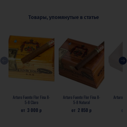
Товары, упомянутые в статье
Нет 
Arturo Fuente Flor Fina 8-
Arturo Fuente Flor Fina 8-
Arturo Fu
5-8 Claro
5-8 Natural
от
3 000 р
от
2 850 р
от