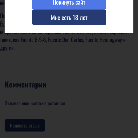
Покинуть сайт
вкрапленные в сигарный пепел.
Покровный лист Cameroon особенно интересен на сигарах
Arturo
Мне есть 18 лет
Fuente
. Возможно поэтому, гарантийная печать от Мирафель
впервые появится на коробках Fuente с камерунским покровом,
таких, как Fuente 8-5-8, Fuente Don Carlos, Fuente Hemingway и
других.
Комментарии
Отзывов еще никто не оставлял
Написать отзыв