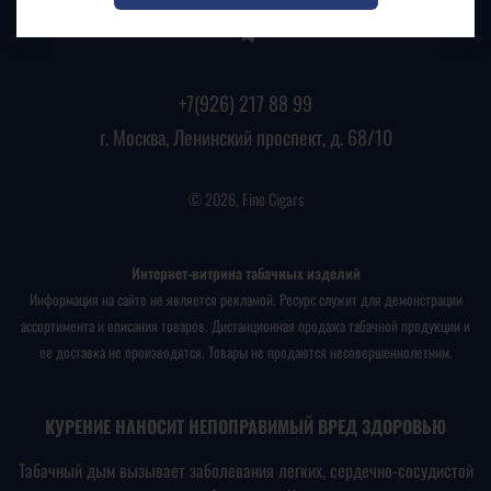
+7(926) 217 88 99
г. Москва, Ленинский проспект, д. 68/10
© 2026, Fine Cigars
Интернет-витрина табачных изделий
Информация на сайте не является рекламой. Ресурс служит для демонстрации
ассортимента и описания товаров. Дистанционная продажа табачной продукции и
ее доставка не производятся. Товары не продаются несовершеннолетним.
КУРЕНИЕ НАНОСИТ НЕПОПРАВИМЫЙ ВРЕД ЗДОРОВЬЮ
Табачный дым вызывает заболевания легких, сердечно-сосудистой