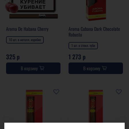
Aroma De Habana Cherry
Aroma Cubana Dark Chocolate
Robusto
10 шт. в металл. коробке
1 шт. в стекл. тубе
325 р
1 273 р
В корзину
В корзину