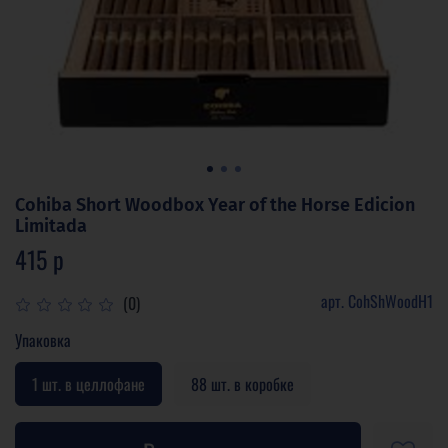
Cohiba Short Woodbox Year of the Horse Edicion
Limitada
415 р
арт.
CohShWoodH1
(0)
Упаковка
1 шт. в целлофане
88 шт. в коробке