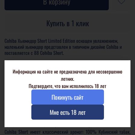
В корзину
Купить в 1 клик
Cohiba Хьюмидор Short Limited Edition оснащен увлажнением,
маленький хьюмидор представлен в типичном дизайне Cohiba и
поставляется с 88 Cohiba Short.
Информация на сайте не предназначена для несовершенно
летних.
Подтвердите, что вам исполнилось 18 лет
Описание
Покинуть сайт
Каждая сигарилла имеет бант и индивидуальную целлофановую
упаковку.
Мне есть 18 лет
Cohiba, самый престижный в мире бренд премиальных сигар,
представляет линейку сигарилл машинной скрутки.
Cohiba Short имеет классический аромат: 100% Кубинский табак,