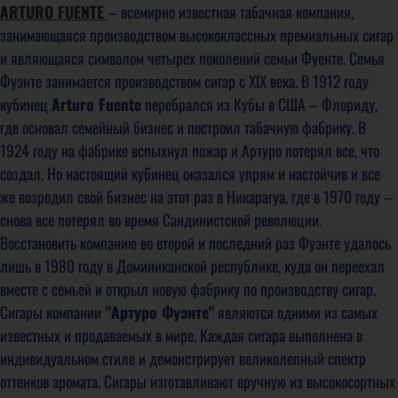
ARTURO FUENTE
– всемирно известная табачная компания,
занимающаяся производством высококлассных премиальных сигар
и являющаяся символом четырех поколений семьи Фуенте. Семья
Фуэнте занимается производством сигар с XIX века. В 1912 году
кубинец
Arturo Fuente
перебрался из Кубы в США – Флориду,
где основал семейный бизнес и построил табачную фабрику. В
1924 году на фабрике вспыхнул пожар и Артуро потерял все, что
создал. Но настоящий кубинец оказался упрям и настойчив и все
же возродил свой бизнес на этот раз в Никарагуа, где в 1970 году –
снова все потерял во время Сандинистской революции.
Восстановить компанию во второй и последний раз Фуэнте удалось
лишь в 1980 году в Доминиканской республике, куда он переехал
вместе с семьей и открыл новую фабрику по производству сигар.
Сигары компании
"Артуро Фуэнте"
являются одними из самых
известных и продаваемых в мире. Каждая сигара выполнена в
индивидуальном стиле и демонстрирует великолепный спектр
оттенков аромата. Сигары изготавливают вручную из высокосортных