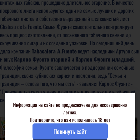
винтажных табаков, прошедших длительное старение. В качестве
покровного листа используются одни из самых лучших и дорогих
табачных листов и собственно выращенный шелковистый лист
Chateau de la Fuente. Семья Фуэнте самостоятельно контролирует
весь процесс изготовления, от посаженного табачного семени до
скручивания сигар и их создания упаковки. На сегодняшний день
дела компании
Tabacalera A.Fuente
ведут наследники Артуро сын
и внук
Карлос Фуэнте старший
и
Карлос Фуэнте младший
.
Философия семьи Фуэнте заключается в поддержании семейных
традиций, своих кубинских корней и наследия, ведь "Семья и
традиции – основа того, что мы есть" - заявляет Карлос Фуэнте -
"Производство сигар у меня в сердце и в душе, как и у всей нашей
семьи".
Информация на сайте не предназначена для несовершенно
летних.
Подтвердите, что вам исполнилось 18 лет
Покинуть сайт