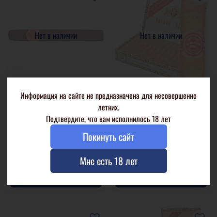
Нет в наличии
Нет в наличии
Информация на сайте не предназначена для несовершенно
Arturo Fuente Brevas Royale
Arturo Fuente Brevas Royale
Maduro
Natural
летних.
Подтвердите, что вам исполнилось 18 лет
1 шт. в целлофане
1 шт. в целлофане
Покинуть сайт
50 шт. в коробке
50 шт. в коробке
1 360 р
1 158 р
Мне есть 18 лет
Подробнее
Подробнее