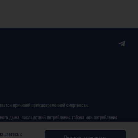
ляется причиной преждевременной смертности.
ного дыма, последствий потребления табака или потребления
глашаетесь с
СТВЕННОСТЬ (ст. 14.53 КоАП РФ)
Принять и закрыть