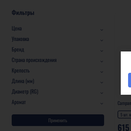
Фильтры
Цена
Упаковка
Бренд
Страна происхождения
Крепость
Длина (мм)
Диаметр (RG)
Аромат
Campan
5 шт. 
Применить
615