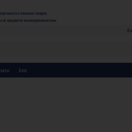
сортимента и описания товаров.
ры не продаются несовершеннолетним.
О 
такты
Блог