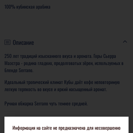
100% кубинская арабика
Описание
250 лет традиций изысканного вкуса и аромата. Горы Сьерра
Маэстра - родина гладких, продолговатых зёрен, используемых в
бленде Serrano.
Идеальный тропический климат Кубы даёт кофе неповторимую
легкую терпкость во вкусе и яркий насыщенный аромат.
Ручная обжарка Serrano чуть темнее средней.
Характеристики
Информация на сайте не предназначена для несовершенно