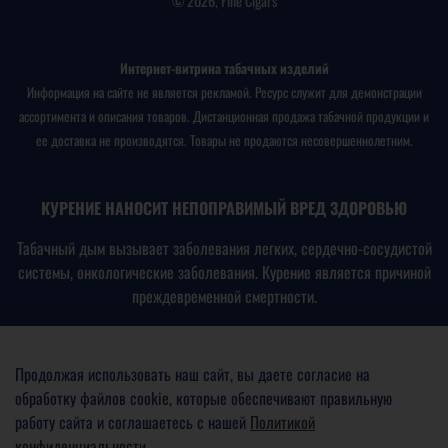
© 2026, Fine Cigars
Интернет-витрина табачных изделий
Информация на сайте не является рекламой. Ресурс служит для демонстрации
ассортимента и описания товаров. Дистанционная продажа табачной продукции и
ее доставка не производятся. Товары не продаются несовершеннолетним.
КУРЕНИЕ НАНОСИТ НЕПОПРАВИМЫЙ ВРЕД ЗДОРОВЬЮ
Табачный дым вызывает заболевания легких, сердечно-сосудистой
системы, онкологические заболевания. Курение является причиной
преждевременной смертности.
В соответствии с
Федеральным законом № 15-ФЗ от
23.02.2013
«Об охране здоровья граждан от воздействия
Продолжая использовать наш сайт, вы даете согласие на
окружающего табачного дыма, последствий потребления табака
обработку файлов cookie, которые обеспечивают правильную
или потребления никотинсодержащей продукции»
работу сайта и соглашаетесь с нашей
Политикой
конфиденциальности