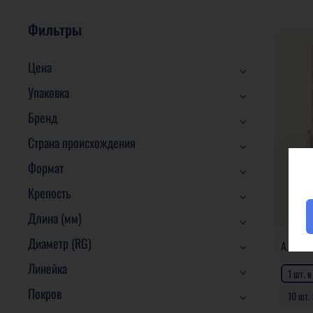
Фильтры
Цена
Упаковка
Бренд
Страна происхождения
Формат
Крепость
Длина (мм)
Диаметр (RG)
A. Turr
Линейка
1 шт. в
Покров
10 шт.