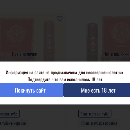
Нет в наличии
Нет в наличии
Информация на сайте не предназначена для несовершеннолетних.
Подтвердите, что вам исполнилось 18 лет
Покинуть сайт
Мне есть 18 лет
ent Tradicional Corona Maduro
A. Turrent Tradicional Robust
 стекл. тубе
1 шт. в стекл. тубе
 в тубах в коробке
10 шт. в тубах в коробке