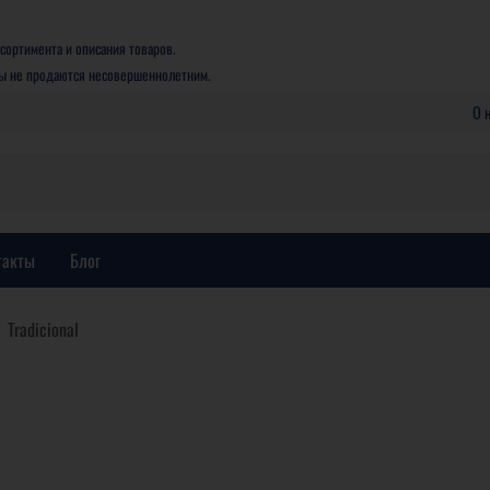
сортимента и описания товаров.
ры не продаются несовершеннолетним.
О 
такты
Блог
Tradicional