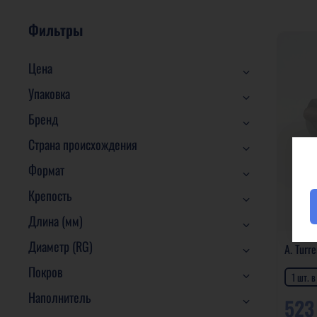
Фильтры
Цена
Упаковка
Бренд
Страна происхождения
Формат
Крепость
Длина (мм)
Диаметр (RG)
A. Turr
Покров
1 шт. 
Наполнитель
523