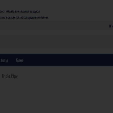
сортимента и описания товаров.
ры не продаются несовершеннолетним.
О 
такты
Блог
Triple Play