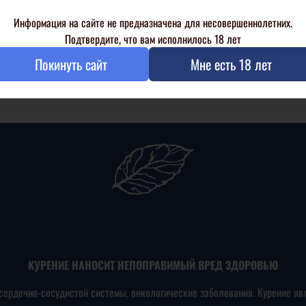
Информация на сайте не предназначена для несовершеннолетних.
шему запросу ничего не найдено
Подтвердите, что вам исполнилось 18 лет
Покинуть сайт
Мне есть 18 лет
КУРЕНИЕ НАНОСИТ НЕПОПРАВИМЫЙ ВРЕД ЗДОРОВЬЮ
сердечно-сосудистой системы, онкологические заболевания. Курение яв