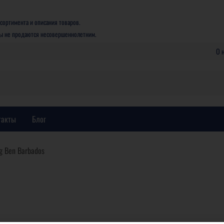
сортимента и описания товаров.
ры не продаются несовершеннолетним.
О 
такты
Блог
g Ben Barbados