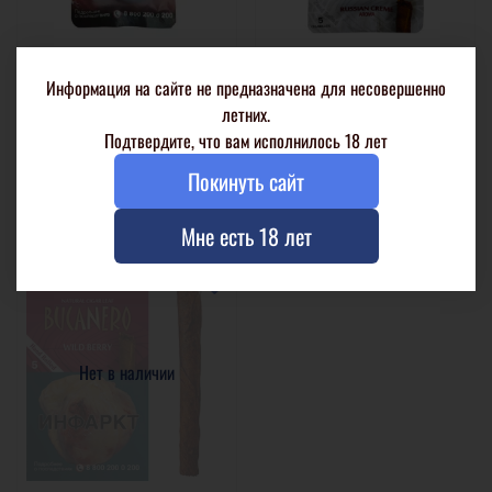
Bucanero Cognac
Bucanero Russian Creme
Информация на сайте не предназначена для несовершенно
5 шт. в бумажной пачке
5 шт. в бумажной пачке
летних.
Подтвердите, что вам исполнилось 18 лет
400 р
400 р
Покинуть сайт
В корзину
В корзину
Мне есть 18 лет
Нет в наличии