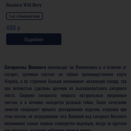
Bucanero Wild Berry
5 шт. в бумажной пачке
400 р
Подробнее
Сигариллы Bucanero
производят на Филиппинах и, в отличии от
сигарет, целиком состоят из табака преимущественно сорта
Virginia, а по строению больше напоминают маленькую сигару, так
как полностью сделаны вручную из высококлассного сигарного
листа. Снаружи сигарилла покрыта натуральным покровным
листом, а в начинке находится резаный табак. Такое сочетание
заметно сокращает процесс раскуривания изделия, сохраняя при
этом легкую, не затрудненную тягу. Внешний вид сигарилл Bucanero
напоминают самые первые самокрутки индейцев, когда их крутили
как придется, оставляя небрежно рваные ножки.