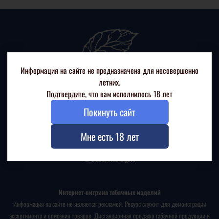
Информация на сайте не предназначена для несовершенно
летних.
Подтвердите, что вам исполнилось 18 лет
Покинуть сайт
+7(926) 217 88 99
г. Москва, Ленинский проспект, д. 68/10
Мне есть 18 лет
© 2026, Fine Cigars
Интернет-витрина табачных изделий
Информация на сайте не является рекламой. Ресурс служит для демонстрации
ассортимента и описания товаров. Дистанционная продажа табачной продукции и