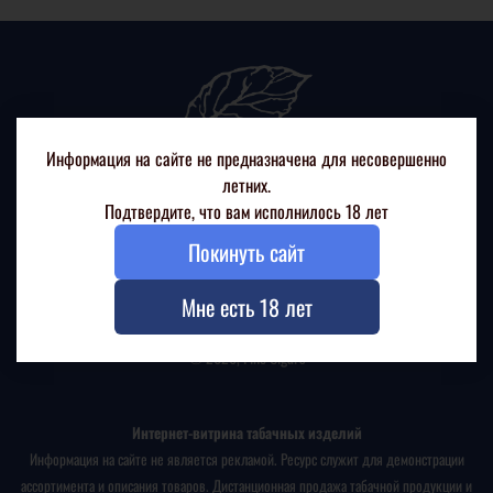
Информация на сайте не предназначена для несовершенно
летних.
Подтвердите, что вам исполнилось 18 лет
Покинуть сайт
+7(926) 217 88 99
г. Москва, Ленинский проспект, д. 68/10
Мне есть 18 лет
© 2026, Fine Cigars
Интернет-витрина табачных изделий
Информация на сайте не является рекламой. Ресурс служит для демонстрации
ассортимента и описания товаров. Дистанционная продажа табачной продукции и