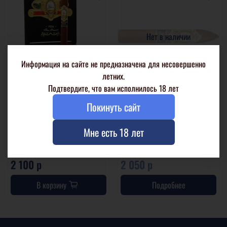
Нет в наличии
Информация на сайте не предназначена для несовершенно
летних.
Подтвердите, что вам исполнилось 18 лет
La Galera 1936 Box Pressed El
La Galera 1936 Box Pressed
Покинуть сайт
Lector Toro
Cortador Torpedo
Мне есть 18 лет
1 шт. в целлофане
1 шт. в целлофане
21 шт. в коробке
21 шт. в коробке
2 100 р
2 050 р
В корзину
Подробнее