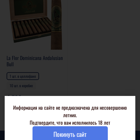
La Flor Dominicana Andalusian
Bull
1 шт. в целлофане
10 шт. в коробке
4 590 р
Информация на сайте не предназначена для несовершенно
В корзину
летних.
Подтвердите, что вам исполнилось 18 лет
Покинуть сайт