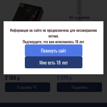
Нет в наличии
Информация на сайте не предназначена для несовершенно
летних.
Подтвердите, что вам исполнилось 18 лет
La Aurora 115th Anniversary
La Aurora 115th Anniversary
Покинуть сайт
Edition Toro
Limited Edition Belicoso
Мне есть 18 лет
1 шт. в целлофане
1 шт. в целлофане
20 шт. в коробке
15 шт. в коробке
2 100 р
2 470 р
В корзину
Подробнее