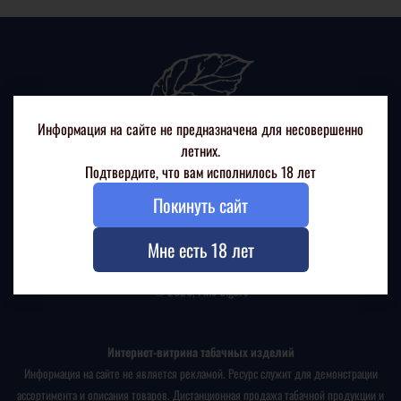
Информация на сайте не предназначена для несовершенно
летних.
Подтвердите, что вам исполнилось 18 лет
Покинуть сайт
+7(926) 217 88 99
г. Москва, Ленинский проспект, д. 68/10
Мне есть 18 лет
© 2026, Fine Cigars
Интернет-витрина табачных изделий
Информация на сайте не является рекламой. Ресурс служит для демонстрации
ассортимента и описания товаров. Дистанционная продажа табачной продукции и