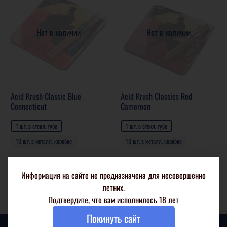
Нет в наличии
Нет в наличии
Acid Krush Classic Blue
Acid Krush Classics Red
Connecticut
Cameroon
1 шт. в стекл. тубе
1 шт. в стекл. тубе
10 шт. в металл. коробке
10 шт. в металл. коробке
650 р
650 р
Информация на сайте не предназначена для несовершенно
Подробнее
Подробнее
летних.
Подтвердите, что вам исполнилось 18 лет
Покинуть сайт