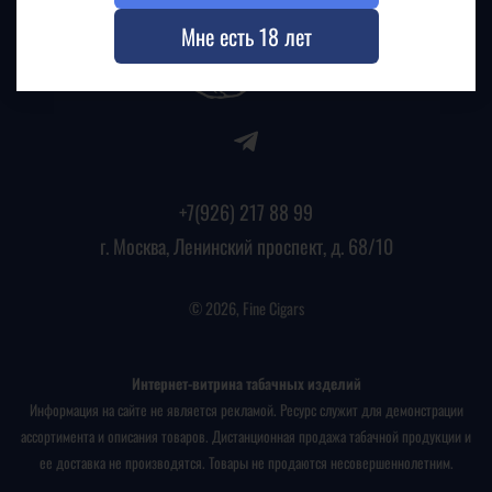
Мне есть 18 лет
+7(926) 217 88 99
г. Москва, Ленинский проспект, д. 68/10
© 2026, Fine Cigars
Интернет-витрина табачных изделий
Информация на сайте не является рекламой. Ресурс служит для демонстрации
ассортимента и описания товаров. Дистанционная продажа табачной продукции и
ее доставка не производятся. Товары не продаются несовершеннолетним.