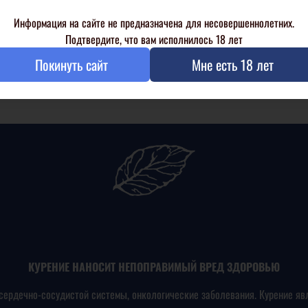
Информация на сайте не предназначена для несовершеннолетних.
шему запросу ничего не найдено
Подтвердите, что вам исполнилось 18 лет
Покинуть сайт
Мне есть 18 лет
КУРЕНИЕ НАНОСИТ НЕПОПРАВИМЫЙ ВРЕД ЗДОРОВЬЮ
сердечно-сосудистой системы, онкологические заболевания. Курение яв