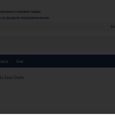
сортимента и описания товаров.
ры не продаются несовершеннолетним.
О 
такты
Блог
La Casta Criollo