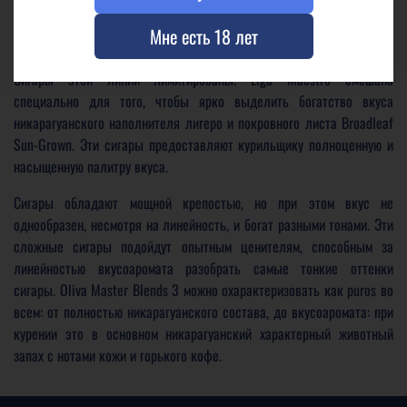
Master Blends 3
Liga Maestro
Мне есть 18 лет
Master Blends 3 - третье произведение искусства от семьи Олива.
Сигары этой линии лимитированы. Liga Maestro смешана
специально для того, чтобы ярко выделить богатство вкуса
никарагуанского наполнителя лигеро и покровного листа Broadleaf
Sun-Grown. Эти сигары предоставляют курильщику полноценную и
насыщенную палитру вкуса.
Сигары обладают мощной крепостью, но при этом вкус не
однообразен, несмотря на линейность, и богат разными тонами. Эти
сложные сигары подойдут опытным ценителям, способным за
линейностью вкусоаромата разобрать самые тонкие оттенки
сигары. Oliva Master Blends 3 можно охарактеризовать как puros во
всем: от полностью никарагуанского состава, до вкусоаромата: при
курении это в основном никарагуанский характерный животный
запах с нотами кожи и горького кофе.