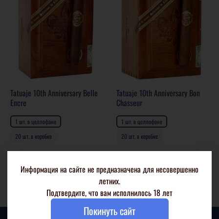
Tatuaje 10th Anniversary Belle
Tatuaje 10th Anniversary Bon
Encre
Chasseur
1 шт. в целлофане
1 шт. в целлофане
20 шт. в коробке
20 шт. в коробке
2 250 р
2 250 р
Информация на сайте не предназначена для несовершенно
В корзину
В корзину
летних.
Подтвердите, что вам исполнилось 18 лет
Покинуть сайт