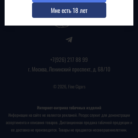
Мне есть 18 лет
+7(926) 217 88 99
г. Москва, Ленинский проспект, д. 68/10
© 2026, Fine Cigars
Интернет-витрина табачных изделий
Информация на сайте не является рекламой. Ресурс служит для демонстрации
ассортимента и описания товаров. Дистанционная продажа табачной продукции и
ее доставка не производятся. Товары не продаются несовершеннолетним.