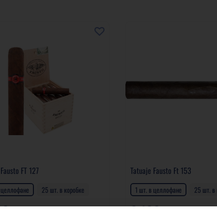
 Fausto FT 127
Tatuaje Fausto Ft 153
в целлофане
25 шт. в коробке
1 шт. в целлофане
25 шт. в
30 р
2 100 р