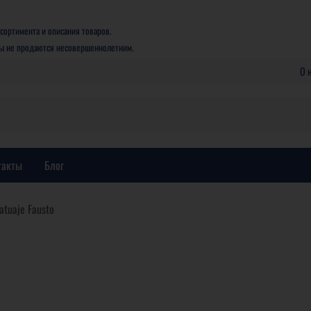
сортимента и описания товаров.
ры не продаются несовершеннолетним.
О 
такты
Блог
atuaje Fausto