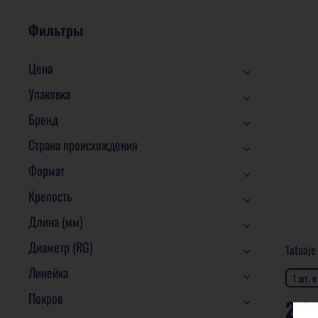
Фильтры
Цена
Упаковка
Бренд
Страна происхождения
Формат
Крепость
Длина (мм)
Диаметр (RG)
Tatuaje
Линейка
1 шт. 
Покров
2 0