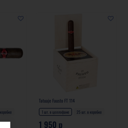
Tatuaje Fausto FT 114
 коробке
1 шт. в целлофане
25 шт. в коробке
1 950 р