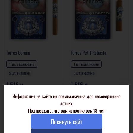
Torres Corona
Torres Petit Robusto
1 шт. в целлофане
1 шт. в целлофане
5 шт. в картоне
5 шт. в картоне
1 516 р
1 516 р
Информация на сайте не предназначена для несовершенно
В корзину
В корзину
летних.
Подтвердите, что вам исполнилось 18 лет
Покинуть сайт