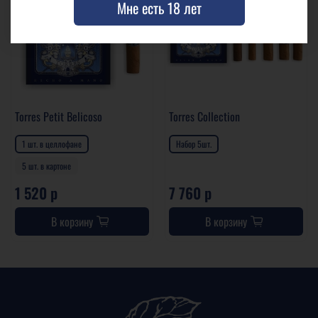
Мне есть 18 лет
Torres Petit Belicoso
Torres Collection
1 шт. в целлофане
Набор 5шт.
5 шт. в картоне
1 520 р
7 760 р
В корзину
В корзину