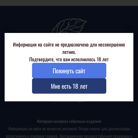
Информация на сайте не предназначена для несовершенно
летних.
Подтвердите, что вам исполнилось 18 лет
Покинуть сайт
+7(926) 217 88 99
г. Москва, Ленинский проспект, д. 68/10
Мне есть 18 лет
© 2026, Fine Cigars
Интернет-витрина табачных изделий
Информация на сайте не является рекламой. Ресурс служит для демонстрации
ассортимента и описания товаров. Дистанционная продажа табачной продукции и