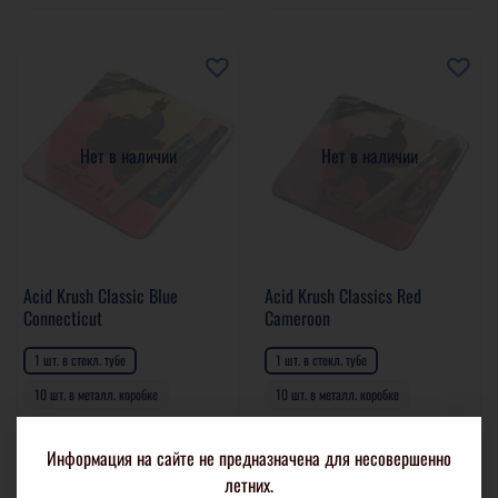
Нет в наличии
Нет в наличии
Acid Krush Classic Blue
Acid Krush Classics Red
Connecticut
Cameroon
1 шт. в стекл. тубе
1 шт. в стекл. тубе
10 шт. в металл. коробке
10 шт. в металл. коробке
650 р
650 р
Информация на сайте не предназначена для несовершенно
Подробнее
Подробнее
летних.