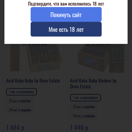
Подтвердите, что вам исполнилось 18 лет
Покинуть сайт
Мне есть 18 лет
Нет в наличии
Нет в наличии
Acid Kuba Kuba by Drew Estate
Acid Kuba Kuba Maduro by
Drew Estate
1 шт. в целлофане
1 шт. в целлофане
12 шт. в коробке
12 шт. в коробке
24 шт. в коробке
24 шт. в коробке
1 464 р
1 440 р