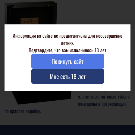
Информация на сайте не предназначена для несовершенно
летних.
Подтвердите, что вам исполнилось 18 лет
The Beauty. Сигары средней
Покинуть сайт
крепости с мягким
сливочным вкусом с
нотками каштана, ванили и
Мне есть 18 лет
карамели. The Beauty
упакованы в крайне
элегантные матовые тубы и
помещены в потрясающую
по красоте коробку.