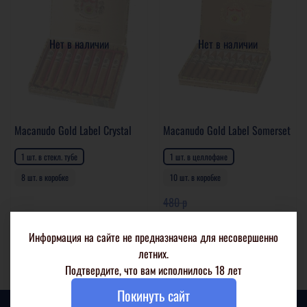
Нет в наличии
Нет в наличии
Macanudo Gold Label Crystal
Macanudo Gold Label Somerset
1 шт. в стекл. тубе
1 шт. в целлофане
8 шт. в коробке
10 шт. в коробке
480 р
1 010 р
340 р
Информация на сайте не предназначена для несовершенно
Подробнее
Подробнее
летних.
Подтвердите, что вам исполнилось 18 лет
Покинуть сайт