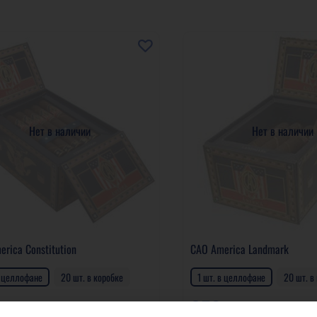
Нет в наличии
Нет в наличии
rica Constitution
CAO America Landmark
в целлофане
20 шт. в коробке
1 шт. в целлофане
20 шт. в
 р
653 р