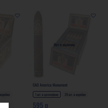
Нет в наличии
CAO America Monument
 коробке
1 шт. в целлофане
20 шт. в коробке
595 р