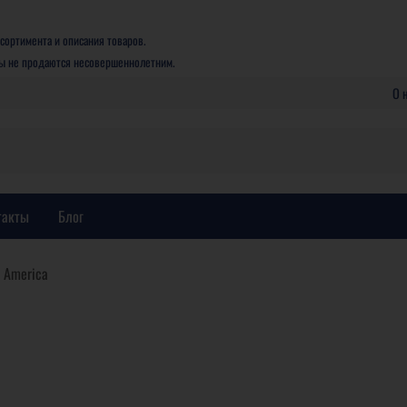
сортимента и описания товаров.
ры не продаются несовершеннолетним.
О 
такты
Блог
 America