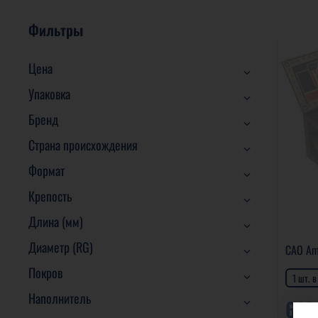
Фильтры
Цена
Упаковка
Бренд
Страна происхождения
Формат
Крепость
Длина (мм)
Диаметр (RG)
CAO Ame
Покров
1 шт. 
Наполнитель
610